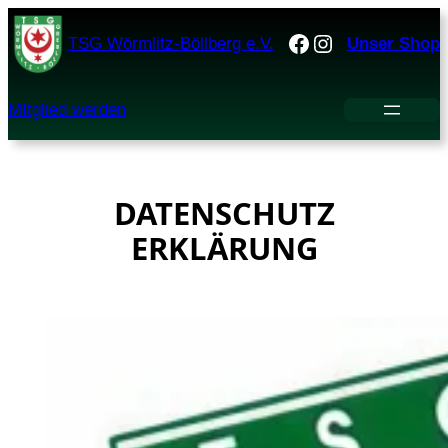
Zum
Facebook
Instagram
TSG Wörmlitz-Böllberg e.V.
Unser Shop
Inhalt
springen
MItglied werden
DATENSCHUTZ
ERKLÄRUNG